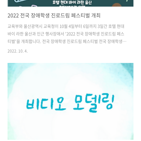
2022 전국 장애학생 진로드림 페스티벌 개최
교육부와 울산광역시 교육청이 10월 4일부터 6일까지 3일간 호텔 현대
바이 라한 울산과 인근 행사장애서 '2022 전국 장애학생 진로드림 페스
티벌'을 개최합니다. 전국 장애학생 진로드림 페스티벌 전국 장애학생 진
로드림 페스티벌은 1968년을 시작으로 올해 50주년을 맞이하며, 장애학
2022. 10. 4.
생의 직업기능 향상을 도모하고 지역사회 내 장애 공감문화 확산에 기여
하고 있습니다. 장애학생 직업기능 경진대회 시도별 자체 예선을 거친
203명의 발달장애 학생들이 과학상자조립, 사무지원, 바리스타, 제품포
장, 외식서비스, 가죽공예 분야에서 각자의 기량을 펼칩니다. 코로나 19
감염 예방을 위한 밀집도를 고려해서 대회 일정은 2박 3일로 분산 운영됩
니다. 장애학생 진로체험활동 울산 지역의 특수학교 및 특수학급 장애학
생을 대상..