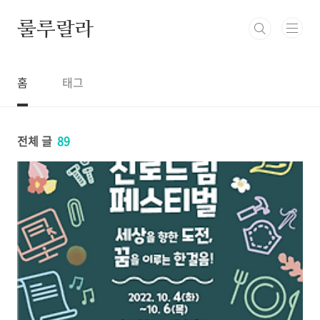
본문 바로가기
룰루랄라
홈
태그
전체 글
89