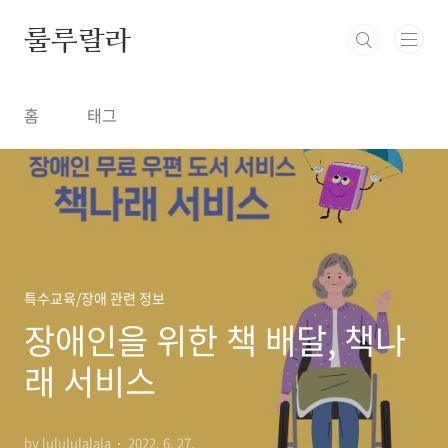
본문 바로가기
룰루랄라
홈
태그
특수교육/장애 관련 정보
장애인을 위한 책 배달, 책나
래 서비스
by lulululalala
2022. 6. 27.