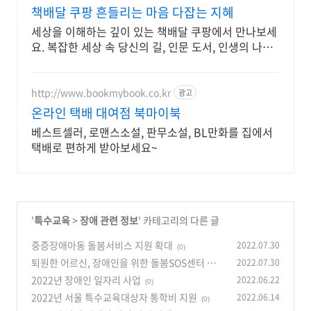
책배달 쿠팡 흔들리는 마음 다잡는 지혜
세상을 이해하는 깊이 있는 책배달 쿠팡에서 만나보세
요. 복잡한 세상 속 당신의 길, 인문 도서, 인생의 나침
반이 됩니다.
http://www.bookmybook.co.kr
광고
온라인 택배 대여점 북마이북
베스트셀러, 로맨스소설, 판무소설, BL만화를 집에서
택배로 편하게 받아보세요~
'
특수교육
>
장애 관련 정보
' 카테고리의 다른 글
중증장애아동 돌봄서비스 지원 확대
2022.07.30
(0)
퇴원한 어르신, 장애인을 위한 돌봄SOS센터 연
2022.07.30
계서비스
2022년 장애인 일자리 사업
2022.06.22
(0)
(0)
2022년 서울 특수교육대상자 통학비 지원
2022.06.14
(0)