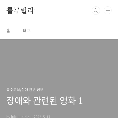
본문 바로가기
룰루랄라
홈
태그
특수교육/장애 관련 정보
장애와 관련된 영화 1
by lulululalala
2022. 5. 17.