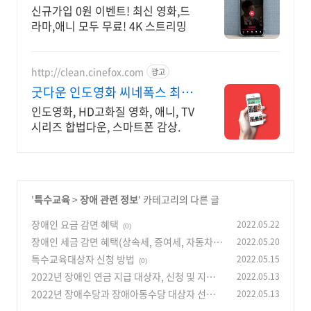
시간 보기!
신규가입 0원 이벤트! 최신 영화,드
라마,애니 모두 무료! 4K 스트리밍
http://clean.cinefox.com
광고
굿다운 인도영화 씨네폭스 최대
3만원+10%추가적립
인도영화, HD고화질 영화, 애니, TV
시리즈 합법다운, 스마트폰 감상.
'
특수교육
>
장애 관련 정보
' 카테고리의 다른 글
장애인 요금 감면 혜택
2022.05.22
(0)
장애인 세금 감면 혜택(상속세, 증여세, 자동차,
2022.05.20
보장구)
특수교육대상자 신청 방법
2022.05.15
(0)
(0)
2022년 장애인 연금 지급 대상자, 신청 및 지급
2022.05.13
방법, 지급 금액 한번에 알기
2022년 장애수당과 장애아동수당 대상자 선정기
2022.05.13
(0)
준, 지급신청 및 지급방법, 지급액까지 한번에 알