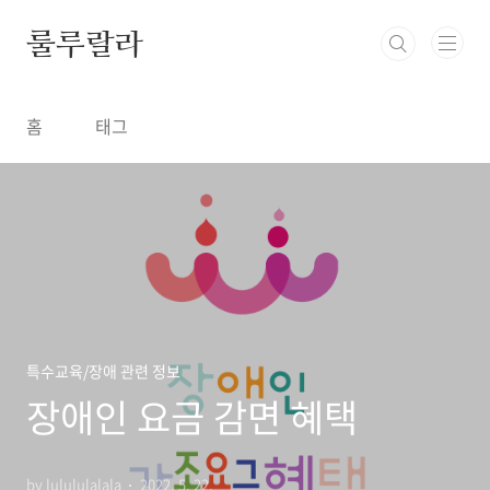
본문 바로가기
룰루랄라
홈
태그
특수교육/장애 관련 정보
장애인 요금 감면 혜택
by lulululalala
2022. 5. 22.