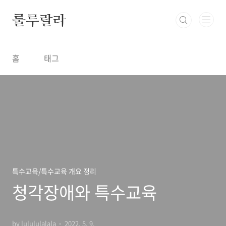
본문 바로가기
룰루랄라
홈
태그
특수교육/특수교육 개요 정리
청각장애와 특수교육
by lulululalala
2022. 5. 9.