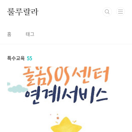
본문 바로가기
룰루랄라
홈
태그
특수교육
55